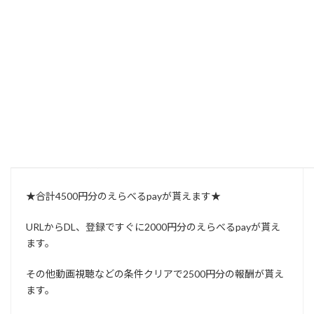
煉華
より:
2024年4月13日 5:44 AM
♥TikTok Liteキャンペーン♥
【登録の時はWi-Fiを切って登録してくださいWi-Fiからだと
エラーになる可能性が高いです】
★合計4500円分のえらべるpayが貰えます★
URLからDL、登録ですぐに2000円分のえらべるpayが貰え
ます。
その他動画視聴などの条件クリアで2500円分の報酬が貰え
ます。