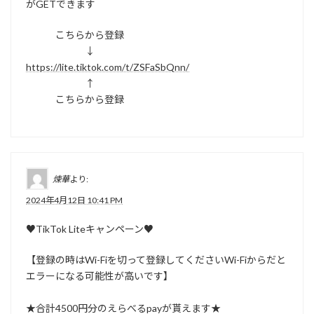
がGETできます
こちらから登録
↓
https://lite.tiktok.com/t/ZSFaSbQnn/
↑
こちらから登録
煉華
より:
2024年4月12日 10:41 PM
♥TikTok Liteキャンペーン♥
【登録の時はWi-Fiを切って登録してくださいWi-Fiからだと
エラーになる可能性が高いです】
★合計4500円分のえらべるpayが貰えます★