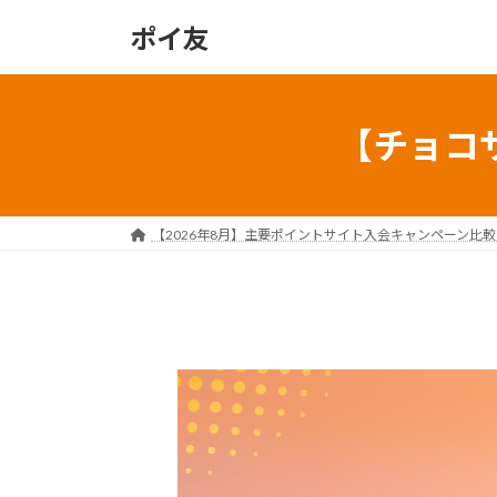
コ
ナ
ポイ友
ン
ビ
テ
ゲ
ン
ー
ツ
シ
【チョコ
へ
ョ
ス
ン
キ
に
ッ
移
【2026年8月】主要ポイントサイト入会キャンペーン比
プ
動