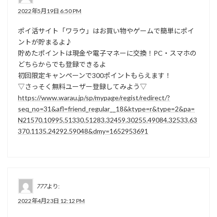
2022年5月19日 6:50 PM
ポイ活サイト「ワラウ」はお買い物やゲームで簡単にポイ
ントが貯まるよ♪
貯めたポイントは現金や電子マネーに交換！PC・スマホの
どちらからでも登録できるよ
初回限定キャンペーンで300ポイントもらえます！
▽さっそく無料ユーザー登録してみよう▽
https://www.warau.jp/sp/mypage/regist/redirect/?
seq_no=31&afl=friend_regular__18&ktype=r&type=2&pa=
N21570.10995.51330.51283.32459.30255.49084.32533.63
370.1135.24292.59048&dmy=1652953691
777
より:
2022年4月23日 12:12 PM