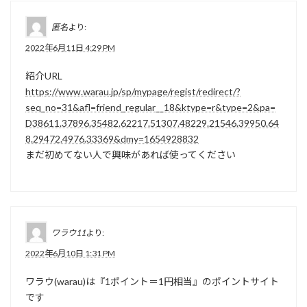
匿名
より:
2022年6月11日 4:29 PM
紹介URL
https://www.warau.jp/sp/mypage/regist/redirect/?
seq_no=31&afl=friend_regular__18&ktype=r&type=2&pa=
D38611.37896.35482.62217.51307.48229.21546.39950.64
8.29472.4976.33369&dmy=1654928832
まだ初めてない人で興味があれば使ってください
ワラウ11
より:
2022年6月10日 1:31 PM
ワラウ(warau)は『1ポイント＝1円相当』のポイントサイト
です