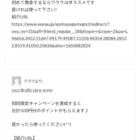
初めて換金するならワラウはオススメです
良ければ使って下さい?
紹介URL
https://www.warau.jp/sp/mypage/regist/redirect/?
seq_no=31&afl=friend_regular__18&ktype=r&type=2&pa=L
46656.3452.51647.49179.49087.51318.44354.38084.2853
2.8559.41050.20636&dmy=1650682824
ワラウ
より:
2022年3月21日 8:30 PM
初回限定キャンペーンを達成すると
合計500円分のポイントがもらえます♪
良かったら使ってください(^^)
【紹介URL】