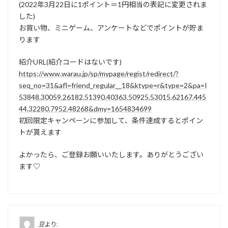
(2022年3月22日に1ポイント＝1円相当の表記に変更されま
した)
お買い物、ミニゲーム、アンケートなどでポイントが貯ま
ります
紹介URL(紹介コードはないです)
https://www.warau.jp/sp/mypage/regist/redirect/?
seq_no=31&afl=friend_regular__18&ktype=r&type=2&pa=I
53848.30059.26182.51390.40363.50925.53015.62167.445
44.32280.7952.48268&dmy=1654834699
初回限定キャンペーンに参加して、条件達成するとポイン
トが貰えます
よかったら、ご登録お願いいたします。ありがとうござい
ます♡
豆
より: