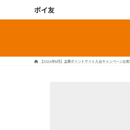
コ
ナ
ポイ友
ン
ビ
テ
ゲ
ン
ー
ツ
シ
へ
ョ
ス
ン
キ
に
ッ
移
【2026年8月】主要ポイントサイト入会キャンペーン比
プ
動